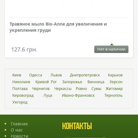
Травяное мыло Bio-Anne для увеличения и
укрепления груди
127.6 грн.
Нет в наличии
Киев
Одесса
Львов
Днепропетровск
Харьков
Николаев
Кривой Рог
Запорожье
Винница
Херсон
Полтава
Чернигов
Черкассы
Ровно
Сумы
Житомир
Кировоград
Луцк
Ивано-Франковск
Тернопіль
Ужгород
Главная
Контакты
О нас
Новости