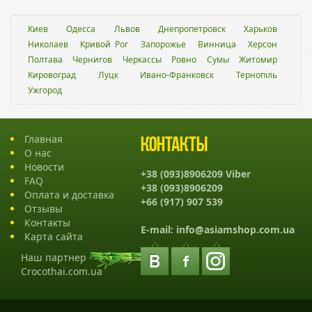
Киев
Одесса
Львов
Днепропетровск
Харьков
Николаев
Кривой Рог
Запорожье
Винница
Херсон
Полтава
Чернигов
Черкассы
Ровно
Сумы
Житомир
Кировоград
Луцк
Ивано-Франковск
Тернопіль
Ужгород
Главная
Контакты
О нас
Новости
+38 (093)8906209 Viber
FAQ
+38 (093)8906209
Оплата и доставка
+66 (917) 907 539
Отзывы
Контакты
E-mail:
info@asiamshop.com.ua
Карта сайта
Наш партнер -
Crocothai.com.ua