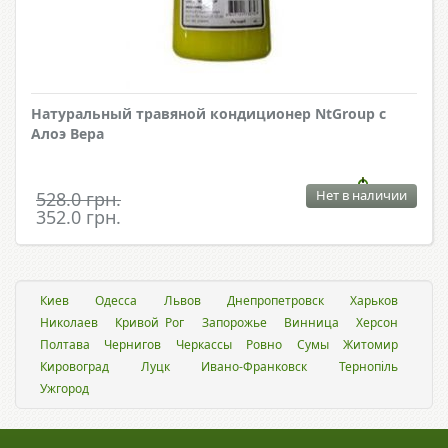
Натуральный травяной кондиционер NtGroup с
Алоэ Вера
Нет в наличии
528.0 грн.
352.0 грн.
Киев
Одесса
Львов
Днепропетровск
Харьков
Николаев
Кривой Рог
Запорожье
Винница
Херсон
Полтава
Чернигов
Черкассы
Ровно
Сумы
Житомир
Кировоград
Луцк
Ивано-Франковск
Тернопіль
Ужгород