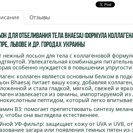
исание
Отзывы
ьон для отбеливания тела Bhaesaj Формула Коллагена 
пре, Львове и др. городах Украины
т нежный лосьон для тела с коллагеновой формул
одтянутой. Увлекательная комбинация питательны
орая особенно нуждается в повышении упругости
лаген: коллаген является основным белком в под
ьон Bhaesaj питает вашу кожу, добавляя коллаген
ложенной и стала гладкой, мягкой, свежей и ярко
лаген извлекается из овчины, импортируемой из
нокислотным пептидом, который легко впитывает
амин B3: помогает препятствовать синтезу мелан
у, чтобы она выглядела естественнее.
йной УФ-фильтр: защищает кожу от UVA и UVB, о
азование загара или появления темных пятен из-з