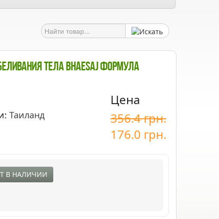
беливания Тела Bhaesaj Формула
Цена
и:
Таиланд
356.4
грн.
176.0
грн.
Т В НАЛИЧИИ