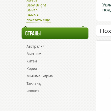
Atreus
Увл
Baby Bright
под
Baivan
BANNA
показать еще
Пох
СТРАНЫ
Австралия
Вьетнам
Китай
Корея
Мьянма-Бирма
Таиланд
Япония