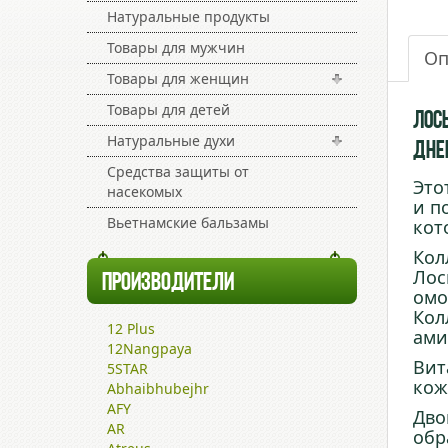
Натуральные продукты
Товары для мужчин
Оп
Товары для женщин
Товары для детей
Лос
Натуральные духи
Дне
Средства защиты от
Это
насекомых
и п
Вьетнамские бальзамы
кот
Кол
Лос
ПРОИЗВОДИТЕЛИ
омо
Кол
12 Plus
ами
12Nangpaya
Вит
5STAR
кож
Abhaibhubejhr
AFY
Дво
AR
обр