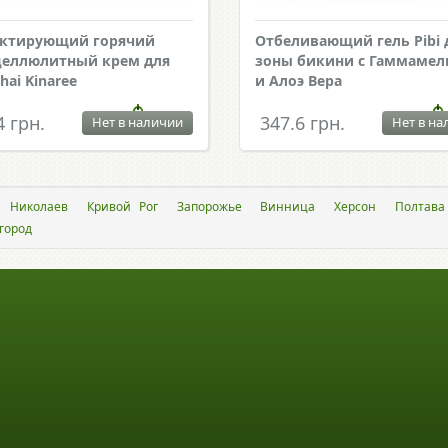
ектирующий горячий
Отбеливающий гель Pibi 
еллюлитный крем для
зоны бикини с Гаммамел
hai Kinaree
и Алоэ Вера
4 грн.
347.6 грн.
Нет в наличии
Нет в на
Николаев
Кривой Рог
Запорожье
Винница
Херсон
Полтава
город