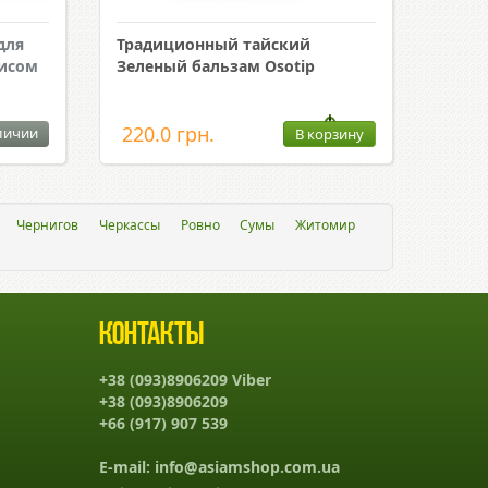
для
Традиционный тайский
исом
Зеленый бальзам Osotip
220.0 грн.
личии
В корзину
Чернигов
Черкассы
Ровно
Сумы
Житомир
Контакты
+38 (093)8906209 Viber
+38 (093)8906209
+66 (917) 907 539
E-mail:
info@asiamshop.com.ua