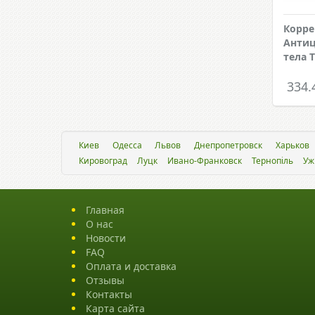
Корр
Антиц
тела T
334.
Киев
Одесса
Львов
Днепропетровск
Харьков
Кировоград
Луцк
Ивано-Франковск
Тернопіль
Уж
Главная
О нас
Новости
FAQ
Оплата и доставка
Отзывы
Контакты
Карта сайта