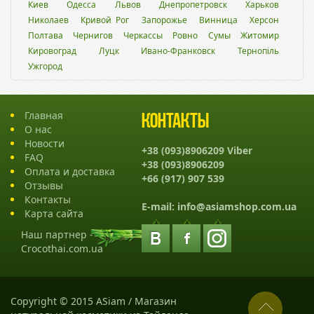
Киев
Одесса
Львов
Днепропетровск
Харьков
Николаев
Кривой Рог
Запорожье
Винница
Херсон
Полтава
Чернигов
Черкассы
Ровно
Сумы
Житомир
Кировоград
Луцк
Ивано-Франковск
Тернопіль
Ужгород
Главная
Контакты
О нас
Новости
+38 (093)8906209 Viber
FAQ
+38 (093)8906209
Оплата и доставка
+66 (917) 907 539
Отзывы
Контакты
E-mail:
info@asiamshop.com.ua
Карта сайта
Наш партнер -
Crocothai.com.ua
Copyright © 2015 ASiam / Магазин