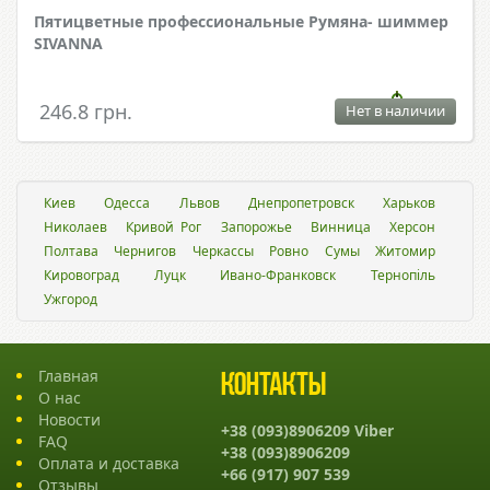
Пятицветные профессиональные Румяна- шиммер
SIVANNA
246.8 грн.
Нет в наличии
Киев
Одесса
Львов
Днепропетровск
Харьков
Николаев
Кривой Рог
Запорожье
Винница
Херсон
Полтава
Чернигов
Черкассы
Ровно
Сумы
Житомир
Кировоград
Луцк
Ивано-Франковск
Тернопіль
Ужгород
Главная
Контакты
О нас
Новости
+38 (093)8906209 Viber
FAQ
+38 (093)8906209
Оплата и доставка
+66 (917) 907 539
Отзывы