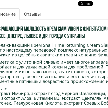
исание
Отзывы
вращающий молодость крем Siam Virgin с Фильтратом С
ссе, Днепре, Львове и др. городах Украины
лаживающий крем Snail Time Returning Cream Siam
 по настоящему передовой комплекс натуральных 
яжки из целебных азиатских трав и конечно филь
метика с улиточной слизью имеет многонаправлен
ойдет и для увядающей кожи и для проблемной. 
улярно и их не надо много, хватит одного, котор
дотвратит угревые высыпания и воспаления, выро
ментные пятнышки возрастного происхождения и
тав:
тракт Имбиря, экстракт ягод Черной Шелковицы,
 экстракт Алоэ, Витамин В3, экстракт Центеллы 
точек, Гиалуроновая Кислота, экстракт Соевых Бо