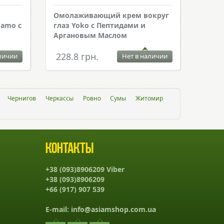
Омолаживающий крем вокруг
amo с
глаз Yoko с Пептидами и
Аргановым Маслом
228.8 грн.
личии
Нет в наличии
Чернигов
Черкассы
Ровно
Сумы
Житомир
Контакты
+38 (093)8906209 Viber
+38 (093)8906209
+66 (917) 907 539
E-mail:
info@asiamshop.com.ua