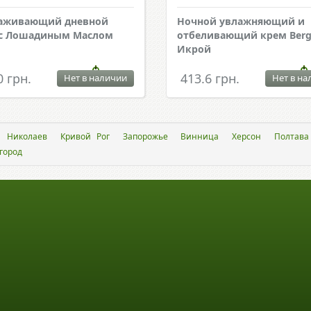
аживающий дневной
Ночной увлажняющий и
 с Лошадиным Маслом
отбеливающий крем Berg
Икрой
0 грн.
413.6 грн.
Нет в наличии
Нет в на
Николаев
Кривой Рог
Запорожье
Винница
Херсон
Полтава
город