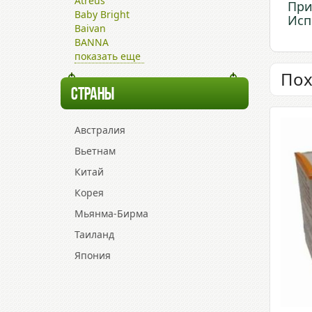
Atreus
При
Baby Bright
Исп
Baivan
BANNA
показать еще
Пох
СТРАНЫ
Австралия
Вьетнам
Китай
Корея
Мьянма-Бирма
Таиланд
Япония