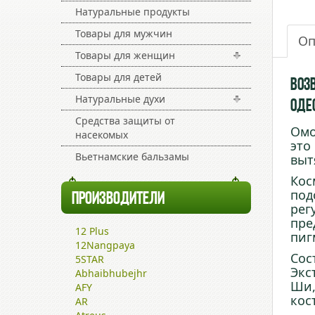
Натуральные продукты
Товары для мужчин
Оп
Товары для женщин
Товары для детей
Воз
Натуральные духи
Оде
Средства защиты от
Омо
насекомых
это
Вьетнамские бальзамы
выт
Кос
под
ПРОИЗВОДИТЕЛИ
рег
пре
12 Plus
пиг
12Nangpaya
Сос
5STAR
Экс
Abhaibhubejhr
Ши,
AFY
кос
AR