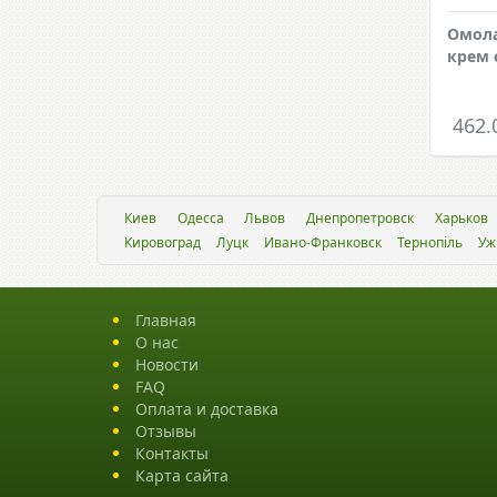
Омол
крем
462.
Киев
Одесса
Львов
Днепропетровск
Харьков
Кировоград
Луцк
Ивано-Франковск
Тернопіль
Уж
Главная
О нас
Новости
FAQ
Оплата и доставка
Отзывы
Контакты
Карта сайта