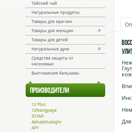
Тайский чай
Натуральные продукты
Товары для мужчин
Оп
Товары для женщин
Товары для детей
Вос
Натуральные духи
Улит
Средства защиты от
Неж
насекомых
Глу
Вьетнамские бальзамы
кож
Впи
ПРОИЗВОДИТЕЛИ
Инс
12 Plus
Нем
12Nangpaya
5STAR
Для
Abhaibhubejhr
AFY