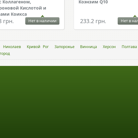
 с Коллагеном,
Коэнзим Q10
роновой Кислотой и
ами Коикса
8 грн.
233.2 грн.
Нет в наличии
Нет в на
Николаев
Кривой Рог
Запорожье
Винница
Херсон
Полтава
город