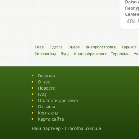
Daiso
Гиалу
Семен
404.
Киев
Одесса
Львов
Днепропетровск
Харьков
Кировоград
Луцк
Ивано-Франковск
Тернопіль
Уж
Главная
О нас
Новости
FAQ
Оплата и доставка
Отзывы
Контакты
Карта сайта
Наш партнер -
Crocothai.com.ua