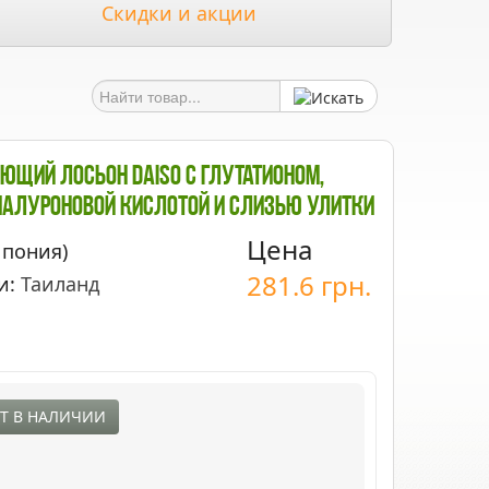
Скидки и акции
ющий Лосьон Daiso С Глутатионом,
иалуроновой Кислотой И Слизью Улитки
Цена
Япония)
281.6
грн.
и:
Таиланд
Т В НАЛИЧИИ