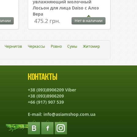
увлажняющий молочный
Лосьон для лица Daiso с Алоэ
Вера
475.2 грн.
личии
Нет в наличии
Чернигов
Черкассы
Ровно
Сумы
Житомир
Контакты
+38 (093)8906209 Viber
+38 (093)8906209
+66 (917) 907 539
E-mail:
info@asiamshop.com.ua