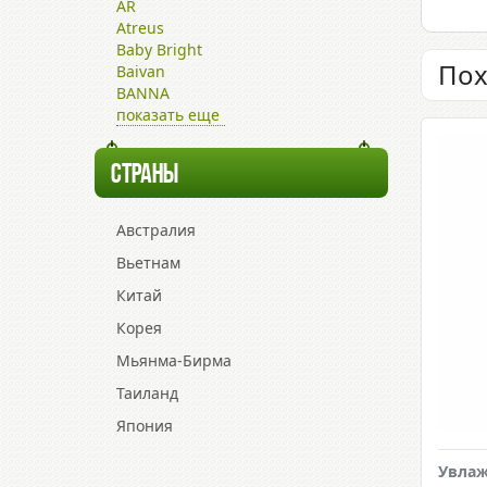
AR
Atreus
Baby Bright
Пох
Baivan
BANNA
показать еще
СТРАНЫ
Австралия
Вьетнам
Китай
Корея
Мьянма-Бирма
Таиланд
Япония
Увла