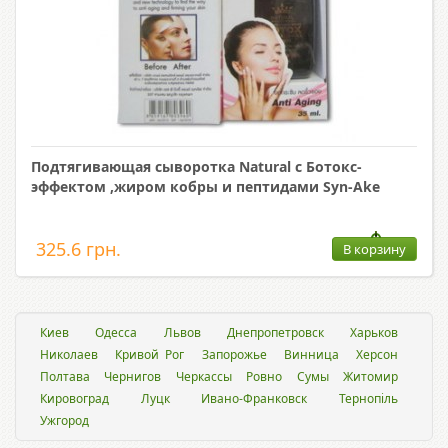
Подтягивающая сыворотка Natural с Ботокс-
эффектом ,жиром кобры и пептидами Syn-Ake
325.6 грн.
В корзину
Киев
Одесса
Львов
Днепропетровск
Харьков
Николаев
Кривой Рог
Запорожье
Винница
Херсон
Полтава
Чернигов
Черкассы
Ровно
Сумы
Житомир
Кировоград
Луцк
Ивано-Франковск
Тернопіль
Ужгород