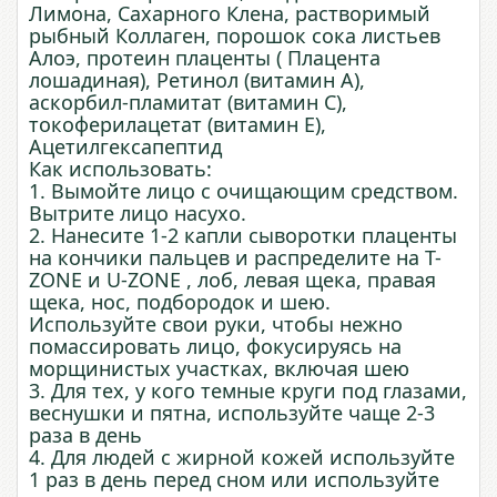
Лимона, Сахарного Клена, растворимый
рыбный Коллаген, порошок сока листьев
Алоэ, протеин плаценты ( Плацента
лошадиная), Ретинол (витамин А),
аскорбил-пламитат (витамин С),
токоферилацетат (витамин Е),
Ацетилгексапептид
Как использовать:
1. Вымойте лицо с очищающим средством.
Вытрите лицо насухо.
2. Нанесите 1-2 капли сыворотки плаценты
на кончики пальцев и распределите на T-
ZONE и U-ZONE , лоб, левая щека, правая
щека, нос, подбородок и шею.
Используйте свои руки, чтобы нежно
помассировать лицо, фокусируясь на
морщинистых участках, включая шею
3. Для тех, у кого темные круги под глазами,
веснушки и пятна, используйте чаще 2-3
раза в день
4. Для людей с жирной кожей используйте
1 раз в день перед сном или используйте