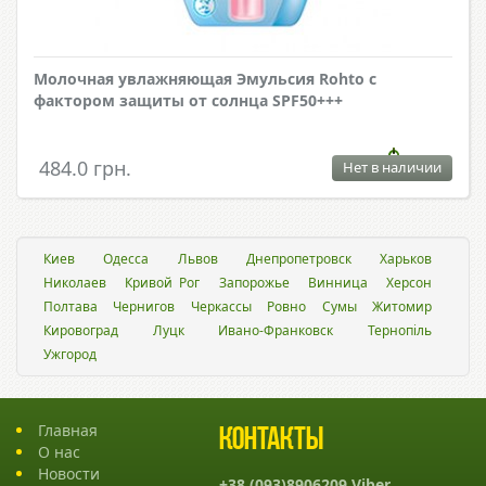
Молочная увлажняющая Эмульсия Rohto с
фактором защиты от солнца SPF50+++
484.0 грн.
Нет в наличии
Киев
Одесса
Львов
Днепропетровск
Харьков
Николаев
Кривой Рог
Запорожье
Винница
Херсон
Полтава
Чернигов
Черкассы
Ровно
Сумы
Житомир
Кировоград
Луцк
Ивано-Франковск
Тернопіль
Ужгород
Главная
Контакты
О нас
Новости
+38 (093)8906209 Viber