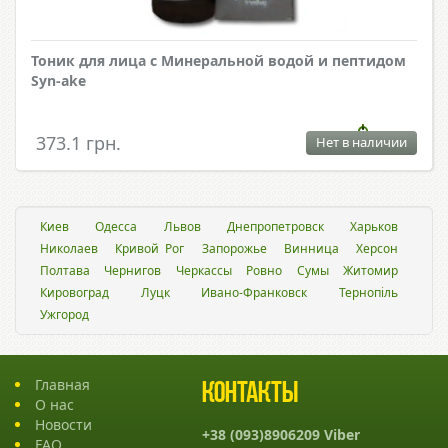
Тоник для лица с Минеральной водой и пептидом
Syn-ake
373.1 грн.
Нет в наличии
Киев
Одесса
Львов
Днепропетровск
Харьков
Николаев
Кривой Рог
Запорожье
Винница
Херсон
Полтава
Чернигов
Черкассы
Ровно
Сумы
Житомир
Кировоград
Луцк
Ивано-Франковск
Тернопіль
Ужгород
Главная
Контакты
О нас
Новости
+38 (093)8906209 Viber
FAQ