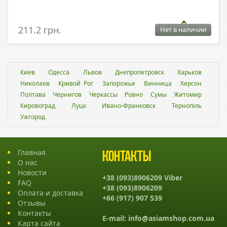
211.2 грн.
Нет в наличии
Киев
Одесса
Львов
Днепропетровск
Харьков
Николаев
Кривой Рог
Запорожье
Винница
Херсон
Полтава
Чернигов
Черкассы
Ровно
Сумы
Житомир
Кировоград
Луцк
Ивано-Франковск
Тернопіль
Ужгород
Главная
Контакты
О нас
Новости
+38 (093)8906209 Viber
FAQ
+38 (093)8906209
Оплата и доставка
+66 (917) 907 539
Отзывы
Контакты
E-mail:
info@asiamshop.com.ua
Карта сайта