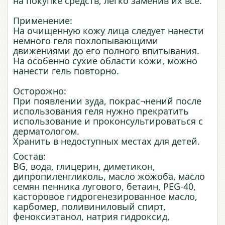
на покупке средств, легко заменив их все.
Применение:
На очищенную кожу лица следует нанести
немного геля похлопывающими
движениями до его полного впитывания.
На особенно сухие области кожи, можно
нанести гель повторно.
Осторожно:
При появлении зуда, покрас¬нений после
использования геля нужно прекратить
использование и проконсультироваться с
дерматологом.
Хранить в недоступных местах для детей.
Состав:
BG, вода, глицерин, диметикон,
дипропиленгликоль, масло жожоба, масло
семян пенника лугового, бетаин, PEG-40,
касторовое гидрогенезированное масло,
карбомер, поливиниловый спирт,
феноксиэтанол, натрия гидроксид,