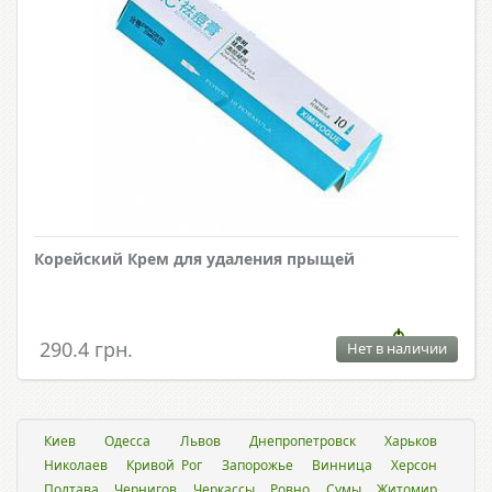
Корейский Крем для удаления прыщей
290.4 грн.
Нет в наличии
Киев
Одесса
Львов
Днепропетровск
Харьков
Николаев
Кривой Рог
Запорожье
Винница
Херсон
Полтава
Чернигов
Черкассы
Ровно
Сумы
Житомир