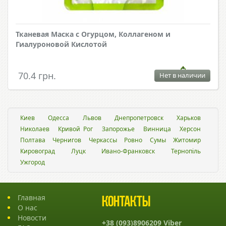
Тканевая Маска с Огурцом, Коллагеном и
Гиалуроновой Кислотой
70.4 грн.
Нет в наличии
Киев
Одесса
Львов
Днепропетровск
Харьков
Николаев
Кривой Рог
Запорожье
Винница
Херсон
Полтава
Чернигов
Черкассы
Ровно
Сумы
Житомир
Кировоград
Луцк
Ивано-Франковск
Тернопіль
Ужгород
Главная
Контакты
О нас
Новости
+38 (093)8906209 Viber