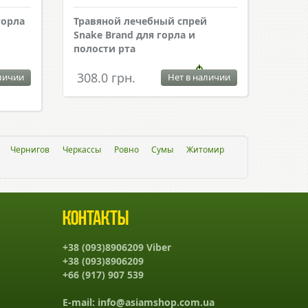
горла
Травяной лечебный спрей
Snake Brand для горла и
полости рта
308.0 грн.
личии
Нет в наличии
Чернигов
Черкассы
Ровно
Сумы
Житомир
Контакты
+38 (093)8906209 Viber
+38 (093)8906209
+66 (917) 907 539
E-mail:
info@asiamshop.com.ua