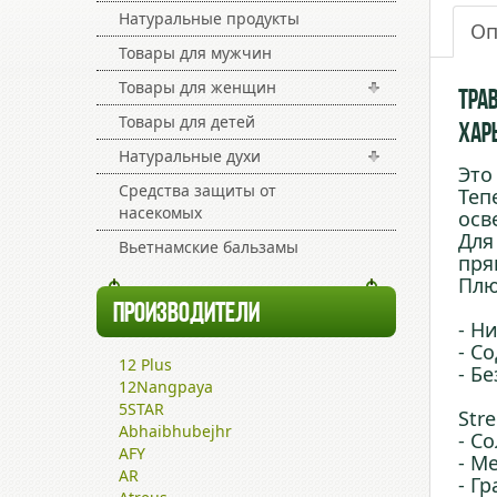
Натуральные продукты
Оп
Товары для мужчин
Товары для женщин
Трав
Товары для детей
Харь
Натуральные духи
Это
Средства защиты от
Теп
насекомых
осв
Для
Вьетнамские бальзамы
пря
Плю
ПРОИЗВОДИТЕЛИ
- Н
- С
12 Plus
- Б
12Nangpaya
5STAR
Str
Abhaibhubejhr
- С
AFY
- М
AR
- Г