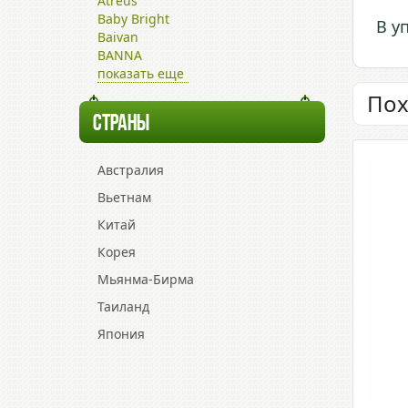
Atreus
Baby Bright
В у
Baivan
BANNA
показать еще
Пох
СТРАНЫ
Австралия
Вьетнам
Китай
Корея
Мьянма-Бирма
Таиланд
Япония