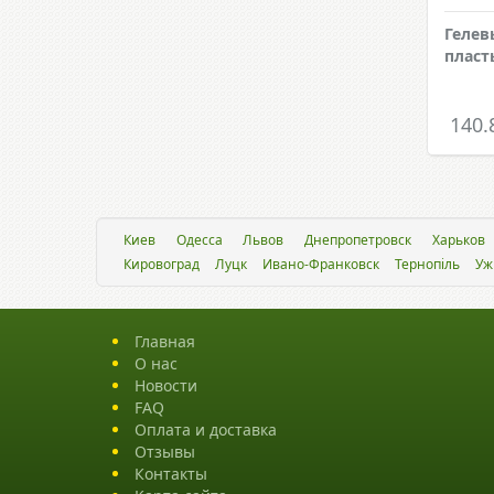
Геле
пласт
140.
Киев
Одесса
Львов
Днепропетровск
Харьков
Кировоград
Луцк
Ивано-Франковск
Тернопіль
Уж
Главная
О нас
Новости
FAQ
Оплата и доставка
Отзывы
Контакты