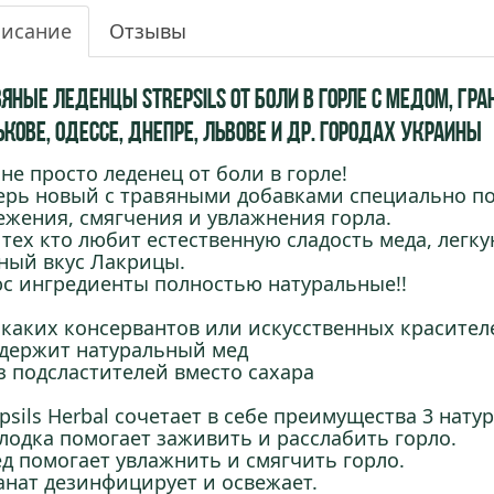
исание
Отзывы
яные леденцы Strepsils от боли в горле с Медом, Гра
кове, Одессе, Днепре, Львове и др. городах Украины
 не просто леденец от боли в горле!
ерь новый с травяными добавками специально п
ежения, смягчения и увлажнения горла.
 тех кто любит естественную сладость меда, легк
ный вкус Лакрицы.
с ингредиенты полностью натуральные!!
икаких консервантов или искусственных красител
одержит натуральный мед
ез подсластителей вместо сахара
epsils Herbal сочетает в себе преимущества 3 нат
олодка помогает заживить и расслабить горло.
ед помогает увлажнить и смягчить горло.
ранат дезинфицирует и освежает.