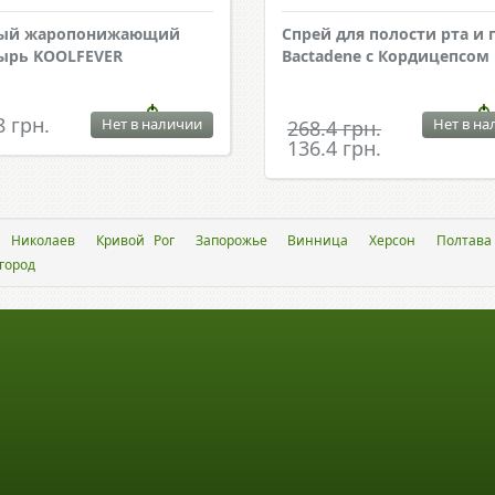
вый жаропонижающий
Спрей для полости рта и 
ырь KOOLFEVER
Bactadene с Кордицепсом
8 грн.
Нет в наличии
Нет в на
268.4 грн.
136.4 грн.
Николаев
Кривой Рог
Запорожье
Винница
Херсон
Полтава
город