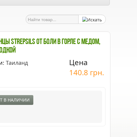
цы Strepsils От Боли В Горле С Медом,
лодкой
Цена
и:
Таиланд
140.8
грн.
Т В НАЛИЧИИ