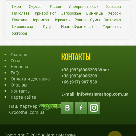
Киев
Одесса
Львов
Днепропетровск
Харьков
Николаев
Кривой Рог
Запорожье
Винница
Херсон
Полтава
Чернигов
Черкассы
Ровно
Сумы
Житомир
Кировоград
Луцк
Ивано-Франковск
Тернопіль
Ужгород
Главная
Контакты
О нас
Новости
+38 (093)8906209 Viber
FAQ
+38 (093)8906209
Оплата и доставка
+66 (917) 907 539
Отзывы
Контакты
E-mail:
info@asiamshop.com.ua
Карта сайта
Наш партнер -
Crocothai.com.ua
Copyright © 2015 ASiam / Магазин