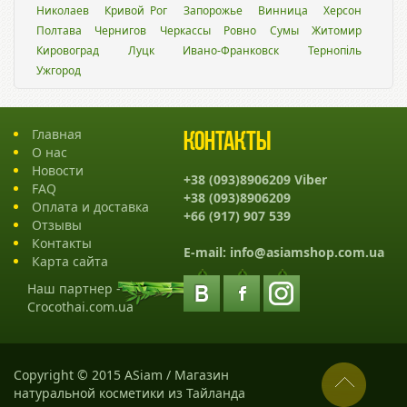
Николаев
Кривой Рог
Запорожье
Винница
Херсон
Полтава
Чернигов
Черкассы
Ровно
Сумы
Житомир
Кировоград
Луцк
Ивано-Франковск
Тернопіль
Ужгород
Главная
Контакты
О нас
Новости
+38 (093)8906209 Viber
FAQ
+38 (093)8906209
Оплата и доставка
+66 (917) 907 539
Отзывы
Контакты
E-mail:
info@asiamshop.com.ua
Карта сайта
Наш партнер -
Crocothai.com.ua
Copyright © 2015 ASiam / Магазин
натуральной косметики из Тайланда