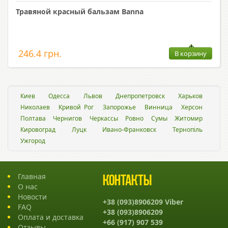
Травяной красный бальзам Banna
246.4 грн.
В корзину
Киев
Одесса
Львов
Днепропетровск
Харьков
Николаев
Кривой Рог
Запорожье
Винница
Херсон
Полтава
Чернигов
Черкассы
Ровно
Сумы
Житомир
Кировоград
Луцк
Ивано-Франковск
Тернопіль
Ужгород
Главная
Контакты
О нас
Новости
+38 (093)8906209 Viber
FAQ
+38 (093)8906209
Оплата и доставка
+66 (917) 907 539
Отзывы