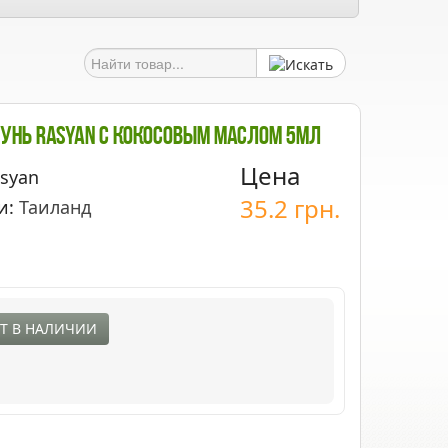
унь Rasyan С Кокосовым Маслом 5мл
Цена
asyan
35.2
грн.
и:
Таиланд
Т В НАЛИЧИИ