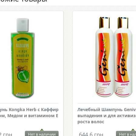
нь Kongka Herb с Каффир
Лечебный Шампунь Geniv
м, Медом и витамином Е
выпадения и для активи
роста волос
2 грн.
644.6 грн.
Нет в наличии
Нет в на