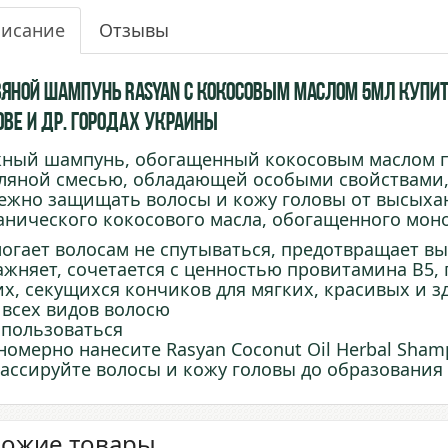
исание
Отзывы
вяной шампунь Rasyan с Кокосовым Маслом 5мл купить 
ове и др. городах Украины
ный шампунь, обогащенный кокосовым маслом п
ляной смесью, обладающей особыми свойствами,
ежно защищать волосы и кожу головы от высыха
анического кокосового масла, обогащенного мон
огает волосам не спутываться, предотвращает вы
ажняет, сочетается с ценностью провитамина B5,
их, секущихся кончиков для мягких, красивых и з
 всех видов волосю
 пользоваться
номерно нанесите Rasyan Coconut Oil Herbal Sha
ассируйте волосы и кожу головы до образования 
ожие товары