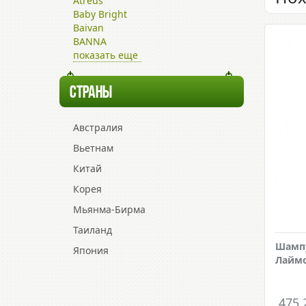
Atreus
Baby Bright
Baivan
BANNA
показать еще
СТРАНЫ
Австралия
Вьетнам
Китай
Корея
Мьянма-Бирма
Таиланд
Шампу
Япония
Лаймо
475.