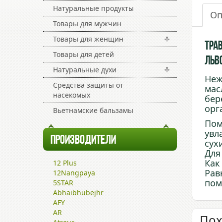
Натуральные продукты
Оп
Товары для мужчин
Товары для женщин
Тра
Товары для детей
Льв
Натуральные духи
Неж
Средства защиты от
мас
насекомых
бер
орг
Вьетнамские бальзамы
Пом
увл
ПРОИЗВОДИТЕЛИ
сух
Для
Как
12 Plus
Рав
12Nangpaya
пом
5STAR
Abhaibhubejhr
AFY
AR
Пох