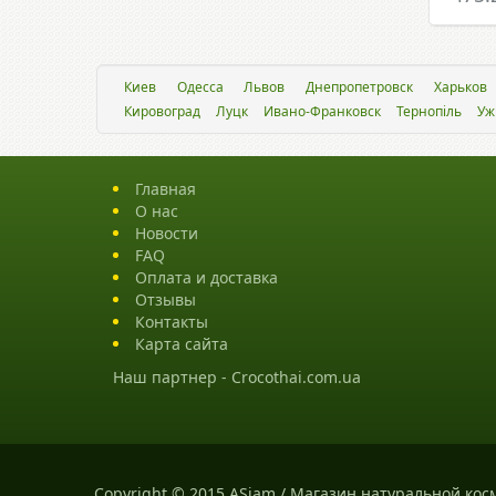
Киев
Одесса
Львов
Днепропетровск
Харьков
Кировоград
Луцк
Ивано-Франковск
Тернопіль
Уж
Главная
О нас
Новости
FAQ
Оплата и доставка
Отзывы
Контакты
Карта сайта
Наш партнер -
Crocothai.com.ua
Copyright © 2015 ASiam / Магазин натуральной кос