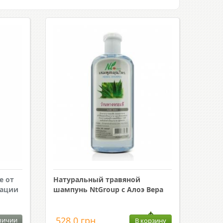
e от
Натуральный травяной
зации
шампунь NtGroup с Алоэ Вера
528.0 грн.
личии
В корзину