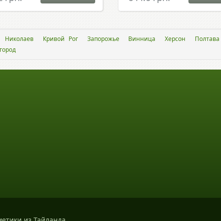
Николаев
Кривой Рог
Запорожье
Винница
Херсон
Полтава
город
метики из Тайланда