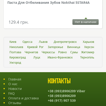
Паста Для Отбеливания Зубов Nokthai 5STAR4А
129.4 грн.
Нет в наличии
Киев
Одесса
Львов
Днепропетровск
Харьков
Николаев
Кривой Рог
Запорожье
Винница
Херсон
Полтава
Чернигов
Черкассы
Ровно
Сумы
Житомир
Кировоград
Луцк
Ивано-Франковск
Тернопіль
Ужгород
Главная
Контакты
О нас
Новости
+38 (093)8906209 Viber
FAQ
+38 (093)8906209
Оплата и доставка
+66 (917) 907 539
Отзывы