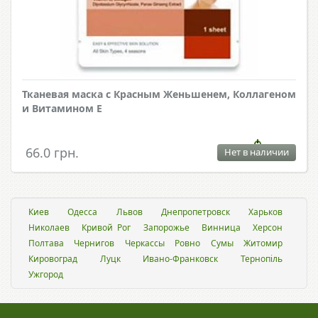
Тканевая маска с Красным Женьшенем, Коллагеном
и Витамином Е
66.0 грн.
Нет в наличии
Киев
Одесса
Львов
Днепропетровск
Харьков
Николаев
Кривой Рог
Запорожье
Винница
Херсон
Полтава
Чернигов
Черкассы
Ровно
Сумы
Житомир
Кировоград
Луцк
Ивано-Франковск
Тернопіль
Ужгород