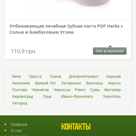
Отбеливающая лечебная Зубная паста POP Herbs с
Солью и Бамбуковым Углем
110.9 грн.
Нет в наличии
Киев
Одесса
Львов
Днепропетровск
Харьков
Николаев
Кривой Рог
Запорожье
Винница
Херсон
Полтава
Чернигов
Черкассы
Ровно
Сумы
Житомир
Кировоград
Луцк
Ивано-Франковск
Тернопіль
Ужгород
Главная
Контакты
О нас