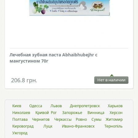
Лечебная зубная паста Abhaibhubejhr с
мангустином 70г
206.8 грн.
Нет в наличии
Киев
Одесса
Львов
Днепропетровск
Харьков
Николаев
Кривой Рог
Запорожье
Винница
Херсон
Полтава
Чернигов
Черкассы
Ровно
Сумы
Житомир
Кировоград
Луцк
Ивано-Франковск
Тернопіль
Ужгород