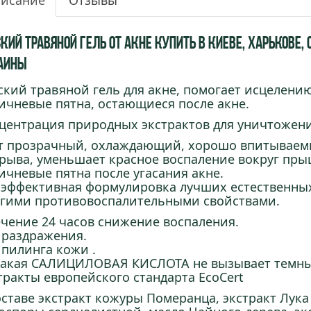
исание
Отзывы
кий травяной Гель от акне купить в Киеве, Харькове, 
аины
ский травяной гель для акне, помогает исцелени
ичневые пятна, остающиеся после акне.
центрация природных экстрактов для уничтожени
т прозрачный, охлаждающий, хорошо впитываемы
рыва, уменьшает красное воспаление вокруг пры
ичневые пятна после угасания акне.
 эффективная формулировка лучших естественных
гими противовоспалительными свойствами.
ечение 24 часов снижение воспаления.
 раздражения.
 пилинга кожи .
акая САЛИЦИЛОВАЯ КИСЛОТА не вызывает темны
тракты европейского стандарта EcoCert
оставе экстракт кожуры Померанца, экстракт Лука