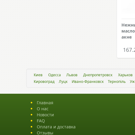
Нежны
масло
акне
167.
Киев
Одесса
Львов
Днепропетровск
Харьков
Кировоград
Луцк
Ивано-Франковск
Тернопіль
Уж
Главная
О нас
Новости
FAQ
Оплата и доставка
Отзывы