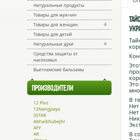
Оп
Натуральные продукты
Товары для мужчин
Тайс
Товары для женщин
Укр
Товары для детей
Тай
Натуральные духи
кор
Средства защиты от
Кон
насекомых
Это
Вьетнамские бальзамы
про
кор
Это
ПРОИЗВОДИТЕЛИ
мно
В т
12 Plus
Нет
12Nangpaya
Нет
5STAR
Ник
Abhaibhubejhr
Экс
AFY
В с
AR