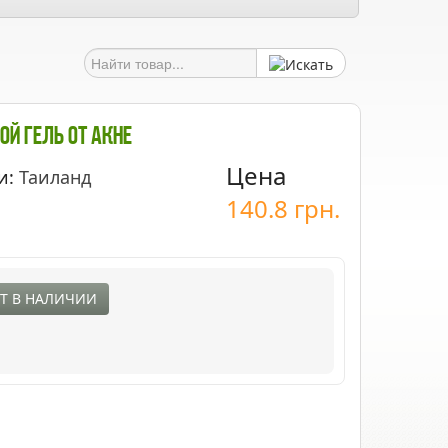
ой Гель От Акне
Цена
и:
Таиланд
140.8
грн.
Т В НАЛИЧИИ