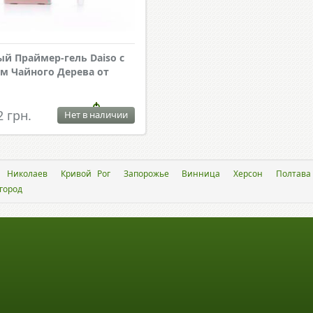
й Праймер-гель Daiso с
м Чайного Дерева от
2 грн.
Нет в наличии
Николаев
Кривой Рог
Запорожье
Винница
Херсон
Полтава
город