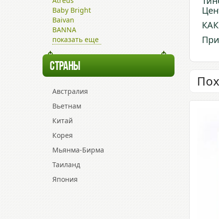
Тин
Atreus
Цен
Baby Bright
Baivan
КАК
BANNA
При
показать еще
СТРАНЫ
Пох
Австралия
Вьетнам
Китай
Корея
Мьянма-Бирма
Таиланд
Япония