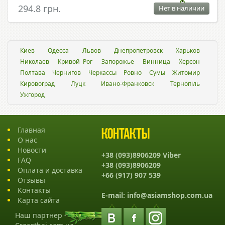
294.8 грн.
Нет в наличии
Киев
Одесса
Львов
Днепропетровск
Харьков
Николаев
Кривой Рог
Запорожье
Винница
Херсон
Полтава
Чернигов
Черкассы
Ровно
Сумы
Житомир
Кировоград
Луцк
Ивано-Франковск
Тернопіль
Ужгород
Главная
Контакты
О нас
Новости
+38 (093)8906209 Viber
FAQ
+38 (093)8906209
Оплата и доставка
+66 (917) 907 539
Отзывы
Контакты
E-mail:
info@asiamshop.com.ua
Карта сайта
Наш партнер -