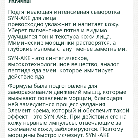
Украины
Подтягивающая интенсивная сыворотка
SYN-AKE для лица
превосходно
увлажнит
и
напитает
кожу
.
Уберет пигментные пятна и видимо
улучшится тон и текстура кожи лица.
Мимические морщинки растворятся, а
глубокие изломы станут менее заметными.
SYN
-
AKE
-
это
синтетическое
,
высокотехнологичное вещество, аналог
пептида яда змеи, которое имитирует
действие яда
Формула была подготовлена для
замораживания движений мышц, которые
вызывают появление морщин, благодаря
ней замедлиться процесс увядания.
Элемент крема, который и обеспечит такой
эффект – это SYN-AKE. При действии его на
кожу нервные импульсы, отвечающие за
сжимание кожи, заблокируются. Поэтому
морщины быстро исчезнут. SYN -AKE