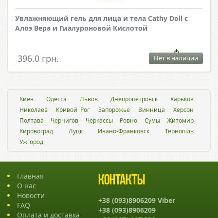
Увлажняющий гель для лица и тела Cathy Doll с
Алоэ Вера и Гиалуроновой Кислотой
396.0 грн.
Нет в наличии
Киев
Одесса
Львов
Днепропетровск
Харьков
Николаев
Кривой Рог
Запорожье
Винница
Херсон
Полтава
Чернигов
Черкассы
Ровно
Сумы
Житомир
Кировоград
Луцк
Ивано-Франковск
Тернопіль
Ужгород
Главная
Контакты
О нас
Новости
+38 (093)8906209 Viber
FAQ
+38 (093)8906209
Оплата и доставка