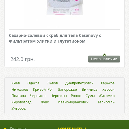
Сахарно-солевой скраб для тела Casanovy с
Фильтратом Улитки и Глутатионом
242.0 грн.
Нет в наличии
Киев
Одесса
Львов
Днепропетровск
Харьков
Николаев
Кривой Рог
Запорожье
Винница
Херсон
Полтава
Чернигов
Черкассы
Ровно
Сумы
Житомир
Кировоград
Луцк
Ивано-Франковск
Тернопіль
Ужгород
Главная