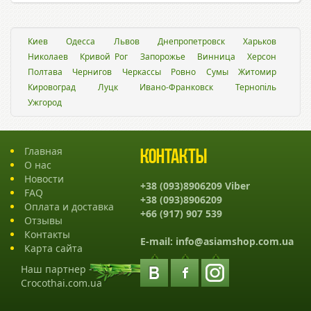
Киев
Одесса
Львов
Днепропетровск
Харьков
Николаев
Кривой Рог
Запорожье
Винница
Херсон
Полтава
Чернигов
Черкассы
Ровно
Сумы
Житомир
Кировоград
Луцк
Ивано-Франковск
Тернопіль
Ужгород
Главная
Контакты
О нас
Новости
+38 (093)8906209 Viber
FAQ
+38 (093)8906209
Оплата и доставка
+66 (917) 907 539
Отзывы
Контакты
E-mail:
info@asiamshop.com.ua
Карта сайта
Наш партнер -
Crocothai.com.ua