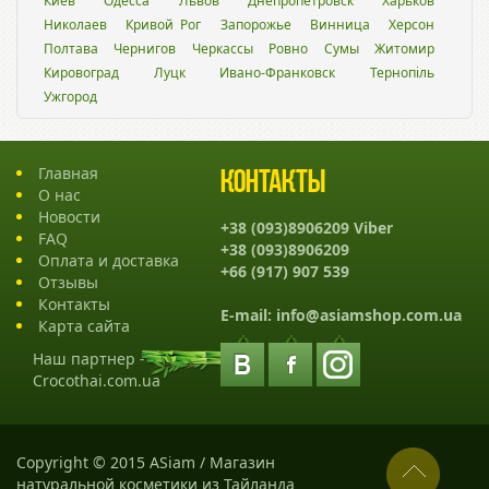
Киев
Одесса
Львов
Днепропетровск
Харьков
Николаев
Кривой Рог
Запорожье
Винница
Херсон
Полтава
Чернигов
Черкассы
Ровно
Сумы
Житомир
Кировоград
Луцк
Ивано-Франковск
Тернопіль
Ужгород
Главная
Контакты
О нас
Новости
+38 (093)8906209 Viber
FAQ
+38 (093)8906209
Оплата и доставка
+66 (917) 907 539
Отзывы
Контакты
E-mail:
info@asiamshop.com.ua
Карта сайта
Наш партнер -
Crocothai.com.ua
Copyright © 2015 ASiam / Магазин
натуральной косметики из Тайланда