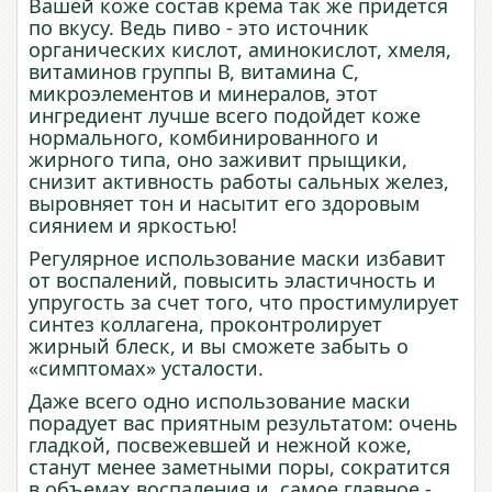
Вашей коже состав крема так же придется
по вкусу. Ведь пиво - это источник
органических кислот, аминокислот, хмеля,
витаминов группы В, витамина С,
микроэлементов и минералов, этот
ингредиент лучше всего подойдет коже
нормального, комбинированного и
жирного типа, оно заживит прыщики,
снизит активность работы сальных желез,
выровняет тон и насытит его здоровым
сиянием и яркостью!
Регулярное использование маски избавит
от воспалений, повысить эластичность и
упругость за счет того, что простимулирует
синтез коллагена, проконтролирует
жирный блеск, и вы сможете забыть о
«симптомах» усталости.
Даже всего одно использование маски
порадует вас приятным результатом: очень
гладкой, посвежевшей и нежной коже,
станут менее заметными поры, сократится
в объемах воспаления и, самое главное -