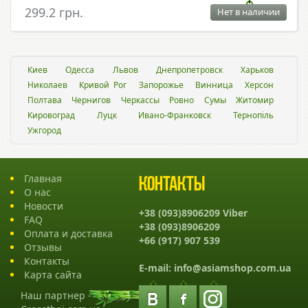
299.2 грн.
Нет в наличии
Киев
Одесса
Львов
Днепропетровск
Харьков
Николаев
Кривой Рог
Запорожье
Винница
Херсон
Полтава
Чернигов
Черкассы
Ровно
Сумы
Житомир
Кировоград
Луцк
Ивано-Франковск
Тернопіль
Ужгород
Главная
Контакты
О нас
Новости
+38 (093)8906209 Viber
FAQ
+38 (093)8906209
Оплата и доставка
+66 (917) 907 539
Отзывы
Контакты
E-mail:
info@asiamshop.com.ua
Карта сайта
Наш партнер -