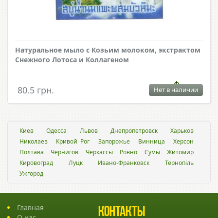
Натуральное мыло с Козьим молоком, экстрактом
Снежного Лотоса и Коллагеном
80.5 грн.
Нет в наличии
Киев
Одесса
Львов
Днепропетровск
Харьков
Николаев
Кривой Рог
Запорожье
Винница
Херсон
Полтава
Чернигов
Черкассы
Ровно
Сумы
Житомир
Кировоград
Луцк
Ивано-Франковск
Тернопіль
Ужгород
Главная
Контакты
О нас