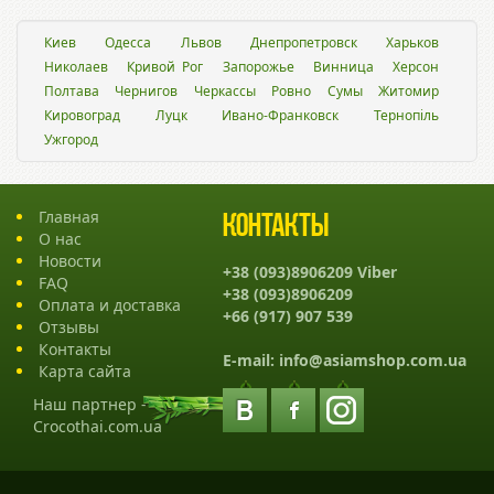
Киев
Одесса
Львов
Днепропетровск
Харьков
Николаев
Кривой Рог
Запорожье
Винница
Херсон
Полтава
Чернигов
Черкассы
Ровно
Сумы
Житомир
Кировоград
Луцк
Ивано-Франковск
Тернопіль
Ужгород
Главная
Контакты
О нас
Новости
+38 (093)8906209 Viber
FAQ
+38 (093)8906209
Оплата и доставка
+66 (917) 907 539
Отзывы
Контакты
E-mail:
info@asiamshop.com.ua
Карта сайта
Наш партнер -
Crocothai.com.ua