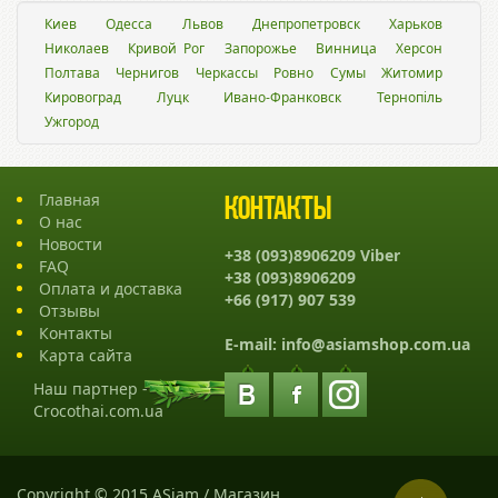
Киев
Одесса
Львов
Днепропетровск
Харьков
Николаев
Кривой Рог
Запорожье
Винница
Херсон
Полтава
Чернигов
Черкассы
Ровно
Сумы
Житомир
Кировоград
Луцк
Ивано-Франковск
Тернопіль
Ужгород
Главная
Контакты
О нас
Новости
+38 (093)8906209 Viber
FAQ
+38 (093)8906209
Оплата и доставка
+66 (917) 907 539
Отзывы
Контакты
E-mail:
info@asiamshop.com.ua
Карта сайта
Наш партнер -
Crocothai.com.ua
Copyright © 2015 ASiam / Магазин