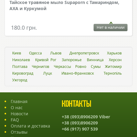
Тайское травяное мыло Supaporn с Тамариндом,
АХА и Куркумой
180.0 грн.
Нет в наличии
Киев
Одесса
Львов
Днепропетровск
Харьков
Николаев
Кривой Рог
Запорожье
Винница
Херсон
Полтава
Чернигов
Черкассы
Ровно
Сумы
Житомир
Кировоград
Луцк
Ивано-Франковск
Тернопіль
Ужгород
Главная
Контакты
О нас
Новости
+38 (093)8906209 Viber
FAQ
+38 (093)8906209
Оплата и доставка
+66 (917) 907 539
Отзывы