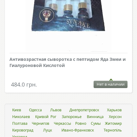
Антивозрастная сыворотка с пептидом Яда Змеи и
Гиалуроновой Кислотой
484.0 грн.
Нет в наличии
Киев
Одесса
Львов
Днепропетровск
Харьков
Николаев
Кривой Рог
Запорожье
Винница
Херсон
Полтава
Чернигов
Черкассы
Ровно
Сумы
Житомир
Кировоград
Луцк
Ивано-Франковск
Тернопіль
Ужгород