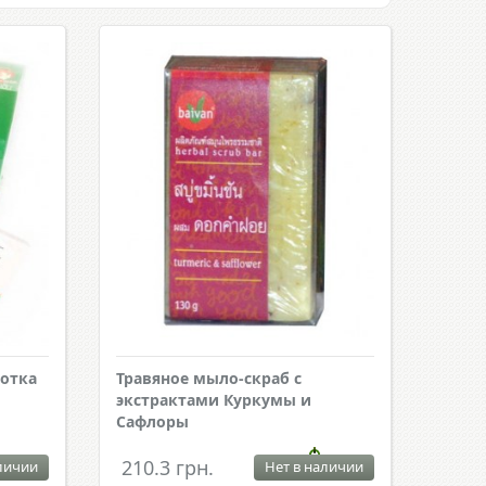
отка
Травяное мыло-скраб с
экстрактами Куркумы и
Сафлоры
210.3 грн.
личии
Нет в наличии