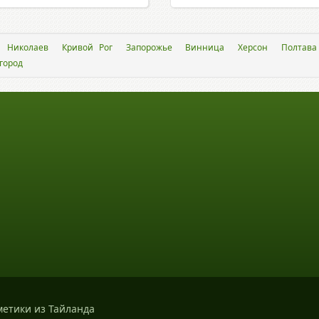
Николаев
Кривой Рог
Запорожье
Винница
Херсон
Полтава
город
метики из Тайланда