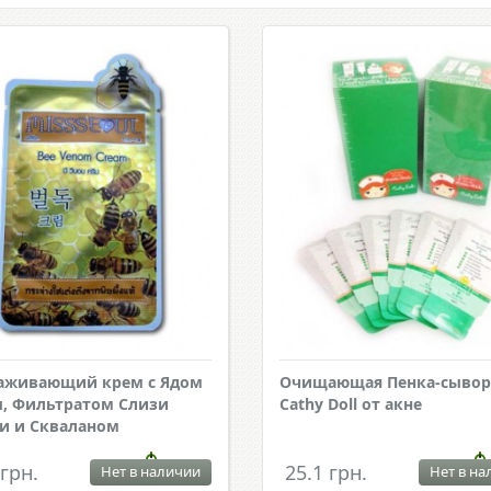
аживающий крем с Ядом
Очищающая Пенка-сывор
, Фильтратом Слизи
Cathy Doll от акне
и и Скваланом
 грн.
25.1 грн.
Нет в наличии
Нет в на