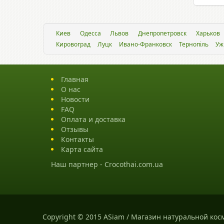
Киев
Одесса
Львов
Днепропетровск
Харьков
Кировоград
Луцк
Ивано-Франковск
Тернопіль
Уж
Главная
О нас
Новости
FAQ
Оплата и доставка
Отзывы
Контакты
Карта сайта
Наш партнер -
Crocothai.com.ua
Copyright © 2015 ASiam / Магазин натуральной кос