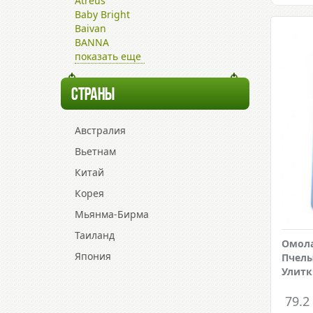
Atreus
Baby Bright
Baivan
BANNA
показать еще
СТРАНЫ
Австралия
Вьетнам
Китай
Корея
Мьянма-Бирма
Таиланд
Омол
Япония
Пчелы
Улитк
79.2