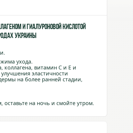
лагеном и Гиалуроновой кислотой
городах Украины
и.
ежима ухода.
, коллагена, витамин С и Е и
 улучшения эластичности
дермы на более ранней стадии,
м, оставьте на ночь и смойте утром.