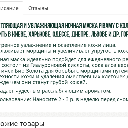
исание
Отзывы
етляющая и увлажняющая ночная маска Pibamy с Кол
ть в Киеве, Харькове, Одессе, Днепре, Львове и др. 
тренное увлажнение и осветление кожи лица.
глаживает морщины и увеличивает упругость кож
ная маска идеально подойдет для ежедневного р
 состоит из Гиалуроновой кислоты, сока алоэ вера
тичек Био Золота для борьбы с морщинами путем
ехности кожи и удаления омертвевших клеточек 
жде чем они станут грубой кожей.
адает чудесным расслабляющим ароматом.
ользование: Наносите 2 - 3 р. в неделю перед сно
ожие товары