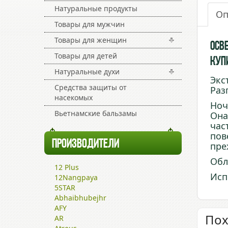
Натуральные продукты
Оп
Товары для мужчин
Товары для женщин
Осв
Товары для детей
купи
Натуральные духи
Экс
Средства защиты от
Раз
насекомых
Ноч
Вьетнамские бальзамы
Она
час
пов
ПРОИЗВОДИТЕЛИ
пре
Обл
12 Plus
Исп
12Nangpaya
5STAR
Abhaibhubejhr
AFY
Пох
AR