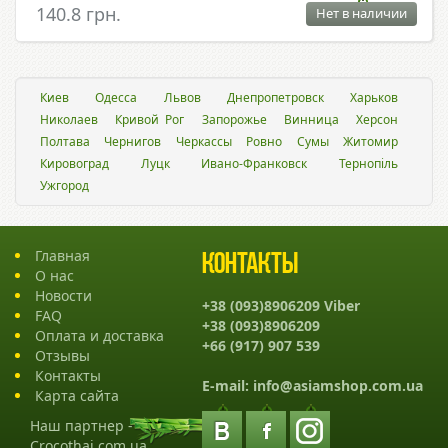
140.8 грн.
Нет в наличии
Киев
Одесса
Львов
Днепропетровск
Харьков
Николаев
Кривой Рог
Запорожье
Винница
Херсон
Полтава
Чернигов
Черкассы
Ровно
Сумы
Житомир
Кировоград
Луцк
Ивано-Франковск
Тернопіль
Ужгород
Главная
Контакты
О нас
Новости
+38 (093)8906209 Viber
FAQ
+38 (093)8906209
Оплата и доставка
+66 (917) 907 539
Отзывы
Контакты
E-mail:
info@asiamshop.com.ua
Карта сайта
Наш партнер -
Crocothai.com.ua