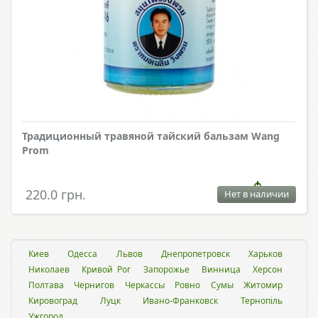
Традиционный травяной тайский бальзам Wang
Prom
220.0 грн.
Нет в наличии
Киев
Одесса
Львов
Днепропетровск
Харьков
Николаев
Кривой Рог
Запорожье
Винница
Херсон
Полтава
Чернигов
Черкассы
Ровно
Сумы
Житомир
Кировоград
Луцк
Ивано-Франковск
Тернопіль
Ужгород