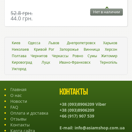
Нет в наличии
52.8 грн.
44.0 грн.
Киев
Одесса
Львов
Днепропетровск
Харьков
Николаев
Кривой Рог
Запорожье
Винница
Херсон
Полтава
Чернигов
Черкассы
Ровно
Сумы
Житомир
Кировоград
Луцк
Ивано-Франковск
Тернопіль
Ужгород
Главная
Контакты
О нас
Новости
+38 (093)8906209 Viber
FAQ
+38 (093)8906209
Оплата и доставка
+66 (917) 907 539
Отзывы
Контакты
E-mail:
info@asiamshop.com.ua
Карта сайта