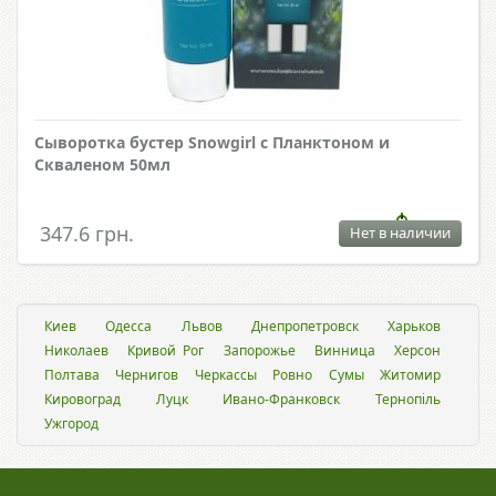
Сыворотка бустер Snowgirl с Планктоном и
Скваленом 50мл
347.6 грн.
Нет в наличии
Киев
Одесса
Львов
Днепропетровск
Харьков
Николаев
Кривой Рог
Запорожье
Винница
Херсон
Полтава
Чернигов
Черкассы
Ровно
Сумы
Житомир
Кировоград
Луцк
Ивано-Франковск
Тернопіль
Ужгород