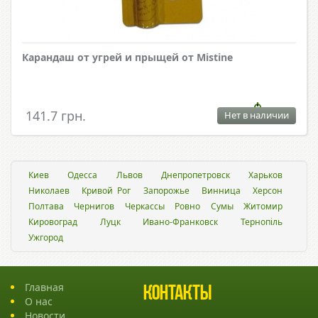
Карандаш от угрей и прыщей от Mistine
141.7 грн.
Нет в наличии
Киев
Одесса
Львов
Днепропетровск
Харьков
Николаев
Кривой Рог
Запорожье
Винница
Херсон
Полтава
Чернигов
Черкассы
Ровно
Сумы
Житомир
Кировоград
Луцк
Ивано-Франковск
Тернопіль
Ужгород
Главная
Контакты
О нас
Новости