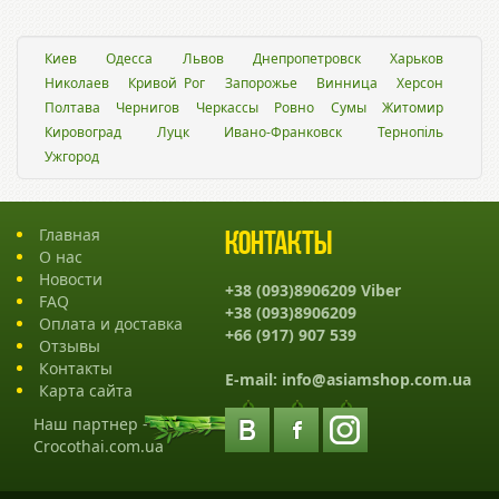
Киев
Одесса
Львов
Днепропетровск
Харьков
Николаев
Кривой Рог
Запорожье
Винница
Херсон
Полтава
Чернигов
Черкассы
Ровно
Сумы
Житомир
Кировоград
Луцк
Ивано-Франковск
Тернопіль
Ужгород
Главная
Контакты
О нас
Новости
+38 (093)8906209 Viber
FAQ
+38 (093)8906209
Оплата и доставка
+66 (917) 907 539
Отзывы
Контакты
E-mail:
info@asiamshop.com.ua
Карта сайта
Наш партнер -
Crocothai.com.ua