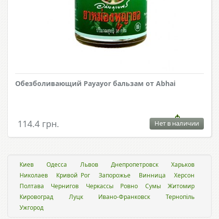
Обезболивающий Payayor бальзам от Abhai
114.4 грн.
Нет в наличии
Киев
Одесса
Львов
Днепропетровск
Харьков
Николаев
Кривой Рог
Запорожье
Винница
Херсон
Полтава
Чернигов
Черкассы
Ровно
Сумы
Житомир
Кировоград
Луцк
Ивано-Франковск
Тернопіль
Ужгород