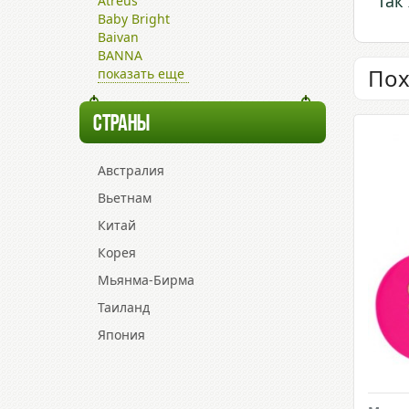
Так
Atreus
Baby Bright
Baivan
BANNA
Пох
показать еще
СТРАНЫ
Австралия
Вьетнам
Китай
Корея
Мьянма-Бирма
Таиланд
Япония