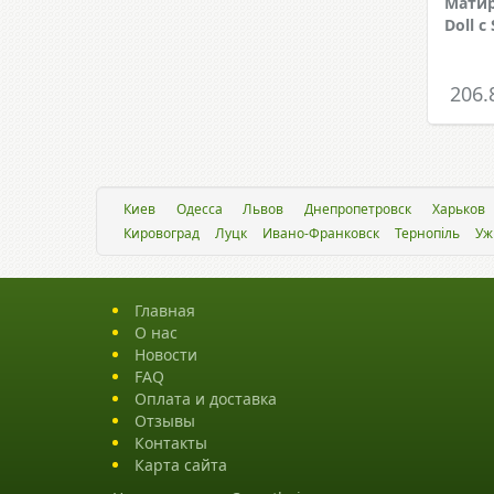
Матир
Doll с
206.
Киев
Одесса
Львов
Днепропетровск
Харьков
Кировоград
Луцк
Ивано-Франковск
Тернопіль
Уж
Главная
О нас
Новости
FAQ
Оплата и доставка
Отзывы
Контакты
Карта сайта