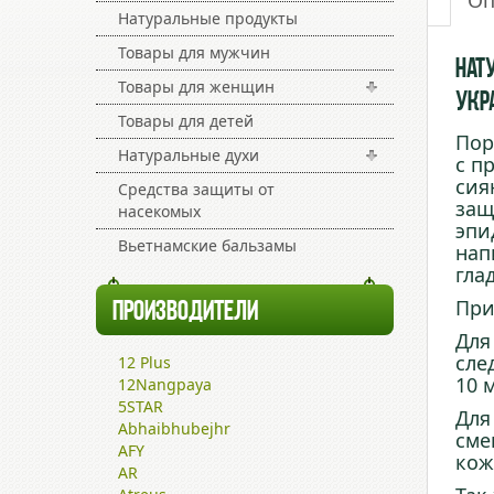
Оп
Натуральные продукты
Товары для мужчин
Нат
Товары для женщин
Укр
Товары для детей
Пор
Натуральные духи
с п
сия
Средства защиты от
защ
насекомых
эпи
Вьетнамские бальзамы
нап
гла
При
ПРОИЗВОДИТЕЛИ
Для
сле
12 Plus
10
12Nangpaya
5STAR
Для
Abhaibhubejhr
сме
AFY
ко
AR