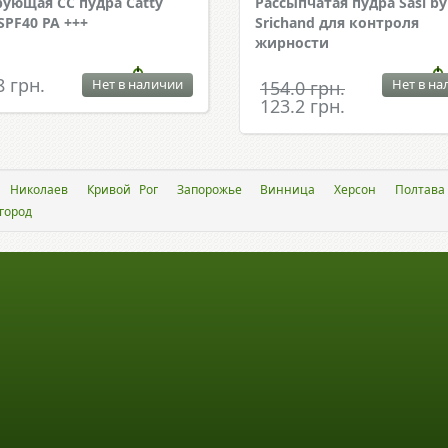
ующая CC пудра Catty
Рассыпчатая пудра Sasi by
 SPF40 PA +++
Srichand для контроля
жирности
8 грн.
Нет в наличии
Нет в на
154.0 грн.
123.2 грн.
Николаев
Кривой Рог
Запорожье
Винница
Херсон
Полтава
город