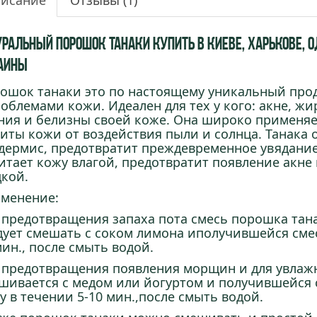
исание
Отзывы
(1)
уральный порошок Танаки купить в Киеве, Харькове, Од
аины
ошок танаки это по настоящему уникальный прод
роблемами кожи. Идеален для тех у кого: акне, жи
ния и белизны своей коже. Она широко применяет
иты кожи от воздействия пыли и солнца. Танак
дермис, предотвратит преждевременное увядани
итает кожу влагой, предотвратит появление акне
дкой.
менение:
 предотвращения запаха пота смесь порошка тан
дует
смешать
с
соком
лимона
и
получившейся сме
мин
.,
после
смыть
водой.
 предотвращения появления морщин и для увлаж
шивается с медом или йогуртом и получившейся
жу
в
течении
5
-
10
мин
.,
после
смыть
водой.