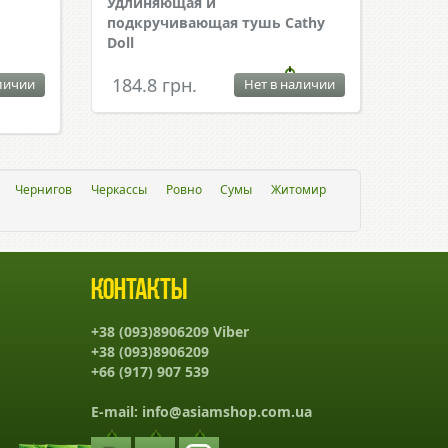
Удлиняющая и
подкручивающая тушь Cathy
Doll
184.8 грн.
личии
Нет в наличии
Чернигов
Черкассы
Ровно
Сумы
Житомир
Контакты
+38 (093)8906209 Viber
+38 (093)8906209
+66 (917) 907 539
E-mail:
info@asiamshop.com.ua