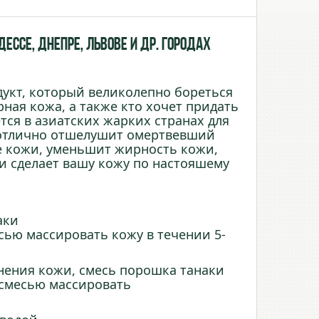
ессе, Днепре, Львове и др. городах
укт, который великолепно бореться
рная кожа, а также кто хочет придать
ся в азиатских жарких странах для
а отлично отшелушит омертвевший
е кожи, уменьшит жирность кожи,
 и сделает вашу кожу по настояшему
аки
сью массировать кожу
в
течении
5
-
нения кожи, смесь порошка танаки
 смесью массировать