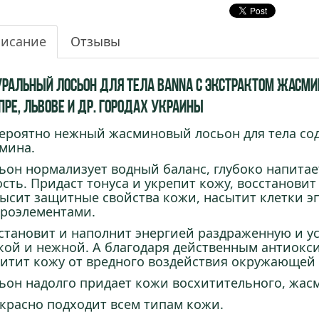
исание
Отзывы
уральный Лосьон Для Тела BANNA С Экстрактом Жасмина
пре, Львове и др. городах Украины
ероятно нежный жасминовый лосьон для тела сод
мина.
ьон нормализует водный баланс, глубоко напитае
ость. Придаст тонуса и укрепит кожу, восстановит
ысит защитные свойства кожи, насытит клетки 
роэлементами.
становит и наполнит энергией раздраженную и ус
кой и нежной. А благодаря действенным антиокс
итит кожу от вредного воздействия окружающей 
ьон надолго придает кожи восхитительного, жас
красно подходит всем типам кожи.