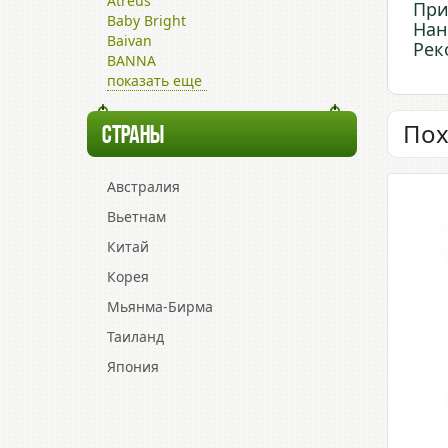
Atreus
При
Baby Bright
Нан
Baivan
Рек
BANNA
показать еще
Пох
СТРАНЫ
Австралия
Вьетнам
Китай
Корея
Мьянма-Бирма
Таиланд
Япония