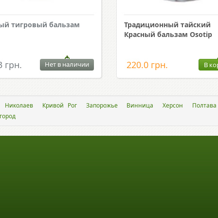
ый тигровый бальзам
Традиционный тайский
Красный бальзам Osotip
3 грн.
220.0 грн.
Нет в наличии
В ко
Николаев
Кривой Рог
Запорожье
Винница
Херсон
Полтава
город