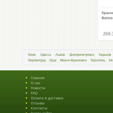
Красн
Banna
269.
Киев
Одесса
Львов
Днепропетровск
Харьков
Кировоград
Луцк
Ивано-Франковск
Тернопіль
Уж
Главная
О нас
Новости
FAQ
Оплата и доставка
Отзывы
Контакты