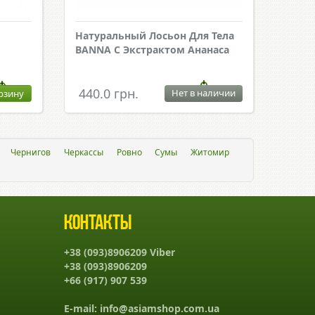
Натуральный Лосьон Для Тела
BANNA С Экстрактом Ананаса
440.0 грн.
Нет в наличии
рзину
Чернигов
Черкассы
Ровно
Сумы
Житомир
Контакты
+38 (093)8906209 Viber
+38 (093)8906209
+66 (917) 907 539
E-mail:
info@asiamshop.com.ua