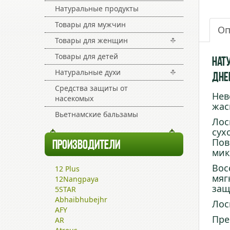
Натуральные продукты
Товары для мужчин
Оп
Товары для женщин
Товары для детей
Нат
Натуральные духи
Дне
Средства защиты от
Нев
насекомых
жас
Вьетнамские бальзамы
Лос
сух
Пов
ПРОИЗВОДИТЕЛИ
мик
Вос
12 Plus
мяг
12Nangpaya
защ
5STAR
Abhaibhubejhr
Лос
AFY
Пре
AR