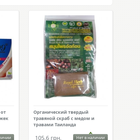
 от
Органический твердый
яжек
травяной скраб с медом и
травами Таиланда
105.6 грн.
личии
Нет в наличии