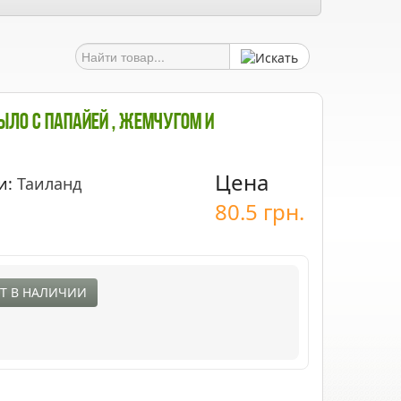
ыло С Папайей , Жемчугом И
Цена
и:
Таиланд
80.5
грн.
Т В НАЛИЧИИ