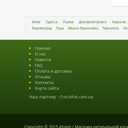
Киев
Одесса
Львов
Днепропетровск
Харьков
Кировоград
Луцк
Ивано-Франковск
Тернопіль
Уж
Главная
О нас
Новости
FAQ
Оплата и доставка
Отзывы
Контакты
Карта сайта
Наш партнер -
Crocothai.com.ua
Copyright © 2015 ASiam / Магазин натуральной кос