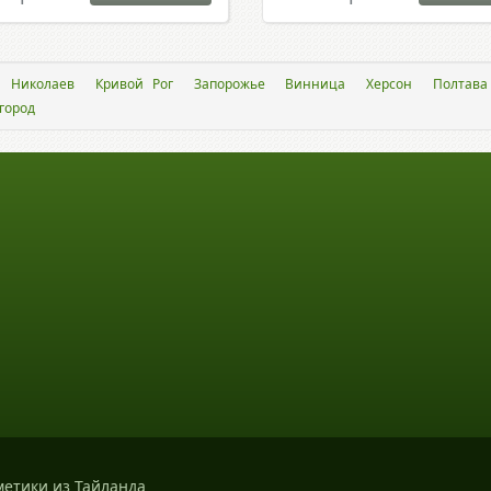
Николаев
Кривой Рог
Запорожье
Винница
Херсон
Полтава
город
метики из Тайланда