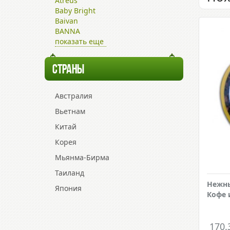
Atreus
Baby Bright
Baivan
BANNA
показать еще
СТРАНЫ
Австралия
Вьетнам
Китай
Корея
Мьянма-Бирма
Таиланд
Нежны
Япония
Кофе 
170.