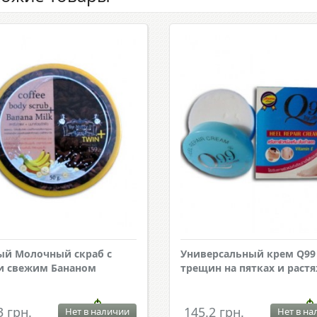
й Молочный скраб с
Универсальный крем Q99
и свежим Бананом
трещин на пятках и раст
3 грн.
145.2 грн.
Нет в наличии
Нет в на