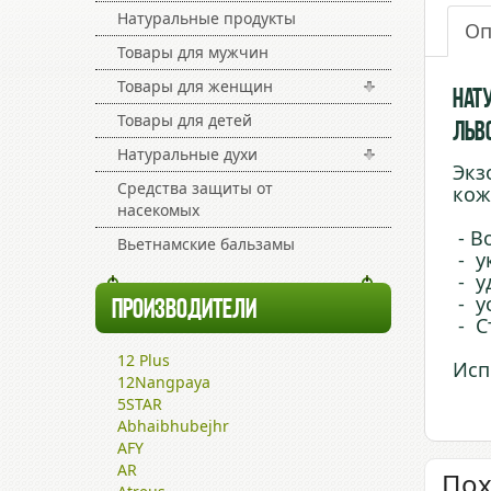
Натуральные продукты
Оп
Товары для мужчин
Товары для женщин
Нат
Товары для детей
Льв
Натуральные духи
Экз
Средства защиты от
кож
насекомых
- В
Вьетнамские бальзамы
- у
- у
- у
ПРОИЗВОДИТЕЛИ
- С
12 Plus
Исп
12Nangpaya
5STAR
Abhaibhubejhr
AFY
AR
Пох