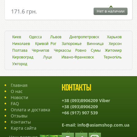
171.6 грн.
Нет в наличии
Киев
Одесса
Львов
Днепропетровск
Харьков
Николаев
Кривой Рог
Запорожье
Винница
Херсон
Полтава
Чернигов
Черкассы
Ровно
Сумы
Житомир
Кировоград
Луцк
Ивано-Франковск
Тернопіль
Ужгород
Главная
Контакты
О нас
Новости
+38 (093)8906209 Viber
FAQ
+38 (093)8906209
Оплата и доставка
+66 (917) 907 539
Отзывы
Контакты
E-mail:
info@asiamshop.com.ua
Карта сайта