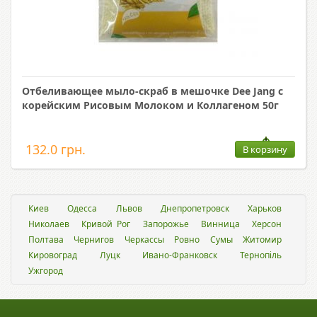
Отбеливающее мыло-скраб в мешочке Dee Jang с
корейским Рисовым Молоком и Коллагеном 50г
132.0 грн.
В корзину
Киев
Одесса
Львов
Днепропетровск
Харьков
Николаев
Кривой Рог
Запорожье
Винница
Херсон
Полтава
Чернигов
Черкассы
Ровно
Сумы
Житомир
Кировоград
Луцк
Ивано-Франковск
Тернопіль
Ужгород