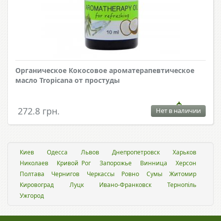
Органическое Кокосовое ароматерапевтическое
масло Tropicana от простуды
272.8 грн.
Нет в наличии
Киев
Одесса
Львов
Днепропетровск
Харьков
Николаев
Кривой Рог
Запорожье
Винница
Херсон
Полтава
Чернигов
Черкассы
Ровно
Сумы
Житомир
Кировоград
Луцк
Ивано-Франковск
Тернопіль
Ужгород